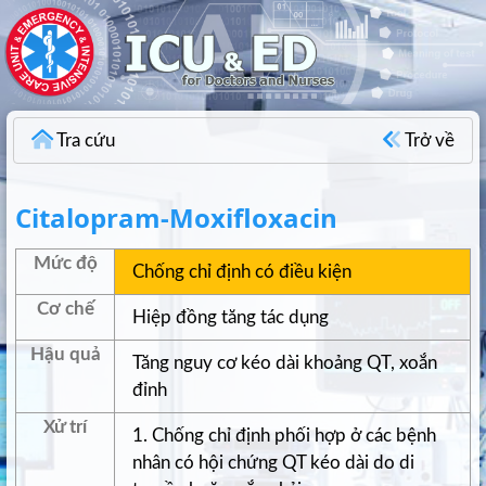
Tra cứu
Trở về
Citalopram-Moxifloxacin
Mức độ
Chống chỉ định có điều kiện
Cơ chế
Hiệp đồng tăng tác dụng
Hậu quả
Tăng nguy cơ kéo dài khoảng QT, xoắn
đỉnh
Xử trí
1. Chống chỉ định phối hợp ở các bệnh
nhân có hội chứng QT kéo dài do di